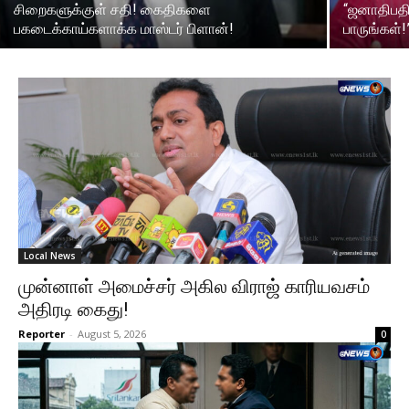
சிறைகளுக்குள் சதி! கைதிகளை
“ஜனாதிபத
பகடைக்காய்களாக்க மாஸ்டர் பிளான்!
பாருங்கள்!
Local News
முன்னாள் அமைச்சர் அகில விராஜ் காரியவசம்
அதிரடி கைது!
Reporter
-
August 5, 2026
0