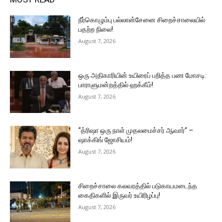
நீர்கொழும்பு பல்லான்சேனை சிறைச்சாலையில்
பதற்ற நிலை!
August 7, 2026
ஒரு அதிகாரியின் உயிரைப் பறித்த பண மோசடி:
பாராளுமன்றத்தில் ஹக்கீம்!
August 7, 2026
“த்ரிஷா ஒரு நாள் முதலமைச்சர் ஆவார்” –
ஷாக்கிங் ஜோசியம்!
August 7, 2026
சிறைச்சாலை கலவரத்தில் படுகாயமடைந்த
கைதிகளில் இருவர் உயிரிழப்பு!
August 7, 2026