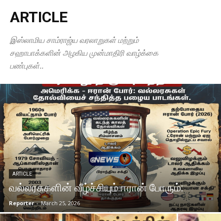
ARTICLE
இஸ்லாமிய சாம்ராஜ்ய வரலாறுகள் மற்றும்
சஹாபாக்களின் அழகிய முன்மாதிரி வாழ்க்கை
பண்புகள்..
ARTICLE
வல்லரசுகளின் வீழ்ச்சியும் ஈரான் போரும்:
Reporter
-
March 25, 2026