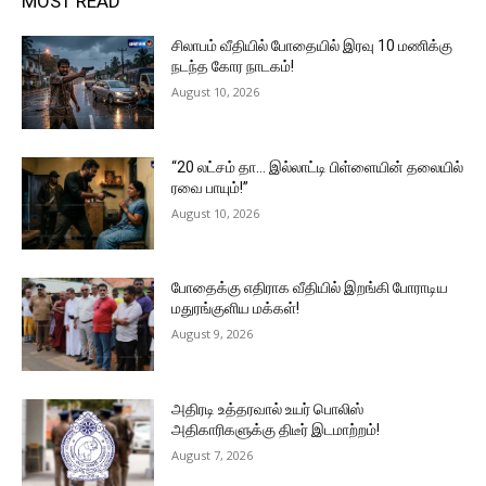
MOST READ
சிலாபம் வீதியில் போதையில் இரவு 10 மணிக்கு
நடந்த கோர நாடகம்!
August 10, 2026
“20 லட்சம் தா… இல்லாட்டி பிள்ளையின் தலையில்
ரவை பாயும்!”
August 10, 2026
போதைக்கு எதிராக வீதியில் இறங்கி போராடிய
மதுரங்குளிய மக்கள்!
August 9, 2026
அதிரடி உத்தரவால் உயர் பொலிஸ்
அதிகாரிகளுக்கு திடீர் இடமாற்றம்!
August 7, 2026