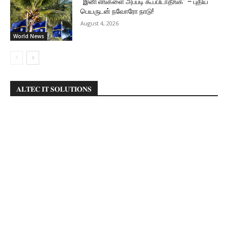
“இனி எங்களை அப்படி கூப்பிடாதீங்க” – புதிய
பெயருடன் நவோரோ நாடு!
August 4, 2026
World News
𝐀𝐋𝐓𝐄𝐂 𝐈𝐓 𝐒𝐎𝐋𝐔𝐓𝐈𝐎𝐍𝐒