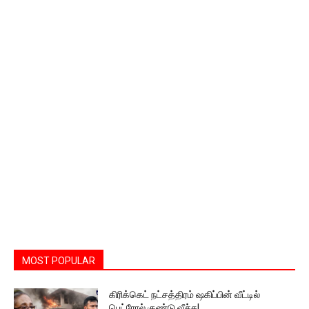
MOST POPULAR
கிரிக்கெட் நட்சத்திரம் ஷகிப்பின் வீட்டில்
பெட்ரோல் குண்டு வீச்சு!