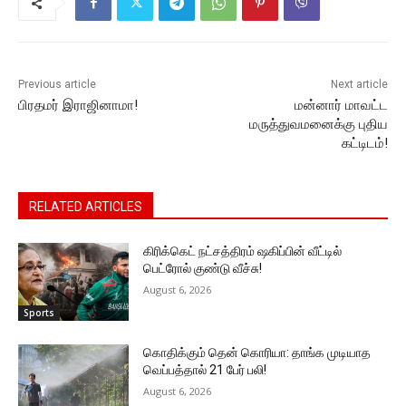
o
p
n
n
m
o
p
g
k
k
er
Previous article
Next article
பிரதமர் இராஜினாமா!
மன்னார் மாவட்ட
மருத்துவமனைக்கு புதிய
கட்டிடம்!
RELATED ARTICLES
கிரிக்கெட் நட்சத்திரம் ஷகிப்பின் வீட்டில்
பெட்ரோல் குண்டு வீச்சு!
August 6, 2026
Sports
கொதிக்கும் தென் கொரியா: தாங்க முடியாத
வெப்பத்தால் 21 பேர் பலி!
August 6, 2026