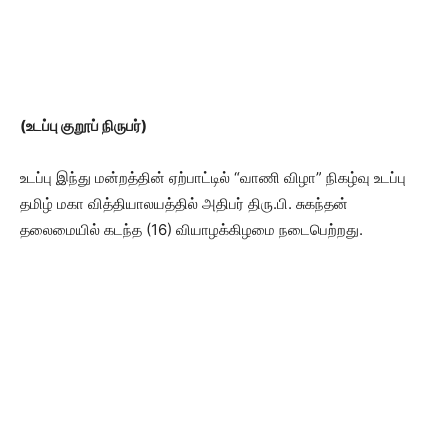
(உடப்பு குறூப் நிருபர்)
உடப்பு இந்து மன்றத்தின் ஏற்பாட்டில் “வாணி விழா” நிகழ்வு உடப்பு
தமிழ் மகா வித்தியாலயத்தில் அதிபர் திரு.பி. சுகந்தன்
தலைமையில் கடந்த (16) வியாழக்கிழமை நடைபெற்றது.