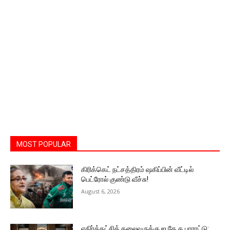
MOST POPULAR
கிரிக்கெட் நட்சத்திரம் ஷகிப்பின் வீட்டில்
பெட்ரோல் குண்டு வீச்சு!
August 6, 2026
எதிர்க்கட்சித் தலைவருக்கு ஐ.தே.க பாராட்டு: