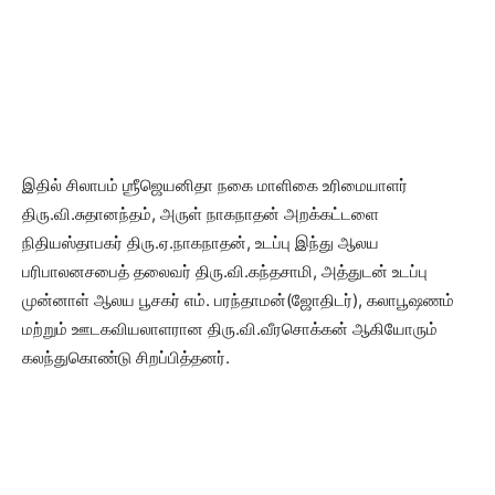
இதில் சிலாபம் ஶ்ரீஜெயனிதா நகை மாளிகை உரிமையாளர்
திரு.வி.சுதானந்தம், அருள் நாகநாதன் அறக்கட்டளை
நிதியஸ்தாபகர் திரு.ஏ.நாகநாதன், உடப்பு இந்து ஆலய
பரிபாலனசபைத் தலைவர் திரு.வி.கந்தசாமி, அத்துடன் உடப்பு
முன்னாள் ஆலய பூசகர் எம். பரந்தாமன்(ஜோதிடர்), கலாபூஷணம்
மற்றும் ஊடகவியலாளரான திரு.வி.வீரசொக்கன் ஆகியோரும்
கலந்துகொண்டு சிறப்பித்தனர்.