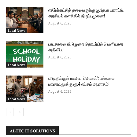
எதிர்க்கட்சித் தலைவருக்கு ஐ.தே.க பாராட்டு:
அரசியல் களத்தில் திருப்புமுனை!
August 6, 2026
Local News
பாடசாலை விடுமுறை தொடர்பில் வௌியான
அறிவிப்பு!
August 6, 2026
Local News
விடுதிக்குள் ரகசிய ‘பிசினஸ்’: பல்கலை
மாணவனுக்கு ரூ.4 லட்சம் அபராதம்!
August 6, 2026
Local News
𝐀𝐋𝐓𝐄𝐂 𝐈𝐓 𝐒𝐎𝐋𝐔𝐓𝐈𝐎𝐍𝐒