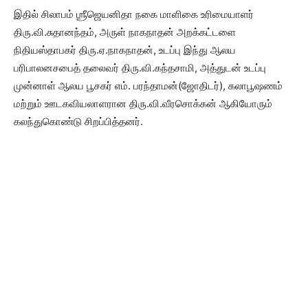
இதில் சிலாபம் ஶ்ரீஜெயனிதா நகை மாளிகை உரிமையாளர்
திரு.வி.சுதானந்தம், அருள் நாகநாதன் அறக்கட்டளை
நிதியஸ்தாபகர் திரு.ஏ.நாகநாதன், உடப்பு இந்து ஆலய
பரிபாலனசபைத் தலைவர் திரு.வி.கந்தசாமி, அத்துடன் உடப்பு
முன்னாள் ஆலய பூசகர் எம். பரந்தாமன்(ஜோதிடர்), கலாபூஷணம்
மற்றும் ஊடகவியலாளரான திரு.வி.வீரசொக்கன் ஆகியோரும்
கலந்துகொண்டு சிறப்பித்தனர்.