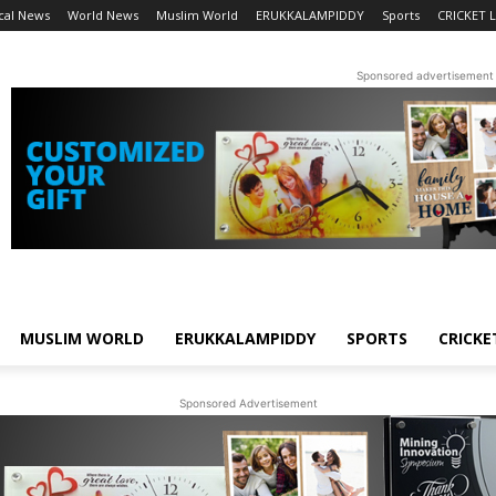
cal News
World News
Muslim World
ERUKKALAMPIDDY
Sports
CRICKET L
Sponsored advertisement
MUSLIM WORLD
ERUKKALAMPIDDY
SPORTS
CRICKE
Sponsored Advertisement