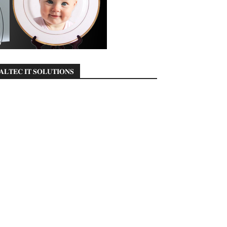
𝐀𝐋𝐓𝐄𝐂 𝐈𝐓 𝐒𝐎𝐋𝐔𝐓𝐈𝐎𝐍𝐒