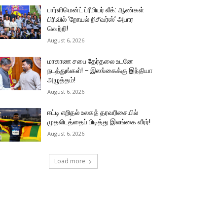
பார்ளிமென்ட் ப்ரீமியர் லீக்: ஆண்கள்
பிரிவில் ‘றோயல் றிசீவர்ஸ்’ அபார
வெற்றி!
August 6, 2026
மாகாண சபை தேர்தலை உடனே
நடத்துங்கள்! – இலங்கைக்கு இந்தியா
அழுத்தம்!
August 6, 2026
ஈட்டி எறிதல் உலகத் தரவரிசையில்
முதலிடத்தைப் பிடித்து இலங்கை வீரர்!
August 6, 2026
Load more