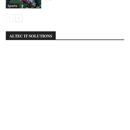
Sports
𝐀𝐋𝐓𝐄𝐂 𝐈𝐓 𝐒𝐎𝐋𝐔𝐓𝐈𝐎𝐍𝐒