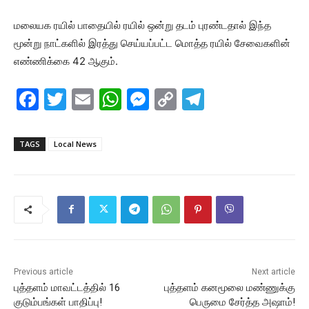
மலையக ரயில் பாதையில் ரயில் ஒன்று தடம் புரண்டதால் இந்த
மூன்று நாட்களில் இரத்து செய்யப்பட்ட மொத்த ரயில் சேவைகளின்
எண்ணிக்கை 42 ஆகும்.
F
T
E
W
M
C
T
a
w
m
h
e
o
el
c
itt
ai
at
s
p
e
TAGS
Local News
e
er
l
s
s
y
gr
b
A
e
Li
a
o
p
n
n
m
o
p
g
k
k
er
Previous article
Next article
புத்தளம் மாவட்டத்தில் 16
புத்தளம் கனமூலை மண்ணுக்கு
குடும்பங்கள் பாதிப்பு!
பெருமை சேர்த்த அஷாம்!