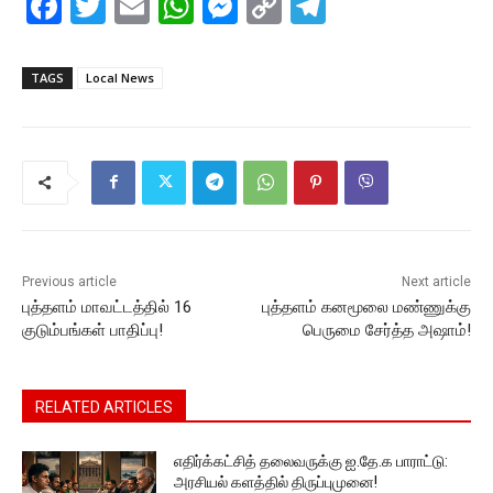
F
T
E
W
M
C
T
a
w
m
h
e
o
el
c
itt
ai
at
s
p
e
TAGS
Local News
e
er
l
s
s
y
gr
b
A
e
Li
a
o
p
n
n
m
o
p
g
k
k
er
Previous article
Next article
புத்தளம் மாவட்டத்தில் 16
புத்தளம் கனமூலை மண்ணுக்கு
குடும்பங்கள் பாதிப்பு!
பெருமை சேர்த்த அஷாம்!
RELATED ARTICLES
எதிர்க்கட்சித் தலைவருக்கு ஐ.தே.க பாராட்டு:
அரசியல் களத்தில் திருப்புமுனை!