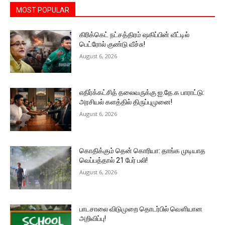
MOST POPULAR
கிரிக்கெட் நட்சத்திரம் ஷகிப்பின் வீட்டில்
பெட்ரோல் குண்டு வீச்சு!
August 6, 2026
எதிர்க்கட்சித் தலைவருக்கு ஐ.தே.க பாராட்டு:
அரசியல் களத்தில் திருப்புமுனை!
August 6, 2026
கொதிக்கும் தென் கொரியா: தாங்க முடியாத
வெப்பத்தால் 21 பேர் பலி!
August 6, 2026
பாடசாலை விடுமுறை தொடர்பில் வௌியான
அறிவிப்பு!