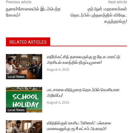
Previous article
Next article
நுரைச்சோலையில் இடம்பெற்ற
குர்ஆன் மதரஸாக்கள்
சோகம்!
தொடர்பில் புத்தளத்தில் விஷேட
கருத்தரங்கு!
RELATED ARTICLES
எதிர்க்கட்சித் தலைவருக்கு ஐ.தே.க பாராட்டு:
அரசியல் களத்தில் திருப்புமுனை!
August 6, 2026
Local News
பாடசாலை விடுமுறை தொடர்பில் வௌியான
அறிவிப்பு!
August 6, 2026
Local News
விடுதிக்குள் ரகசிய ‘பிசினஸ்’: பல்கலை
மாணவனுக்கு ரூ.4 லட்சம் அபராதம்!