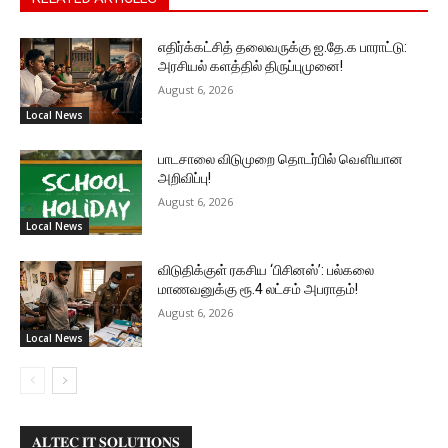
எதிர்க்கட்சித் தலைவருக்கு ஐ.தே.க பாராட்டு:
அரசியல் களத்தில் திருப்புமுனை!
August 6, 2026
Local News
பாடசாலை விடுமுறை தொடர்பில் வௌியான
அறிவிப்பு!
August 6, 2026
Local News
விடுதிக்குள் ரகசிய ‘பிசினஸ்’: பல்கலை
மாணவனுக்கு ரூ.4 லட்சம் அபராதம்!
August 6, 2026
Local News
𝐀𝐋𝐓𝐄𝐂 𝐈𝐓 𝐒𝐎𝐋𝐔𝐓𝐈𝐎𝐍𝐒