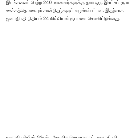
இடங்களைப் பெற்ற 240 மாணவர்களுக்கு தலா ஒரு இலட்சம் ரூபா
ஊக்கத்தொகையும் சான்றிதழ்களும் வழங்கப்பட்டன. இதற்காக
ஜனாதிபதி நிதியம் 24 மில்லியன் ரூபாவை செலவிட்டுள்ளது.
ஜனாதிபதியின் சிரேஷ்ட மேலதிக செயலாளரும், ஜனாதிபதி