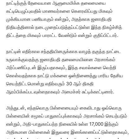
நாட்டிற்குத் தேவையான ஆளுமைமிக்க தலைமையை
கட்டியெழுப்புவதில் மாணவர்களை கௌரவிப்பது மிகவும்
முக்கியமான பணியாகும் என்றும், அதற்காக ஜனாதிபதி
நிதியத்தினால் நடைமுறைப்படுத்தப்பட்டுள்ள இந்த நிகழ்ச்சித்
திட்டத்தை மிகவும் பாராட்ட வேண்டும் என்றும் குறிப்பிட்டார்.
நாட்டின் எதிர்கால சந்ததியினருக்காக வாழத் தகுந்த நாட்டை
உருவாக்குவதற்கு ஜனாதிபதி தலைமையிலான அரசாங்கம்
அர்ப்பணிப்புடன் இருப்பதாகவும், இந்த சவால்களை வெற்றி
கொள்வதற்காக நாட்டு மக்களை ஒன்றிணைத்து பாரிய தேசிய
செயற்றிட்டமொன்று எதிர்வரும் 30 ஆம் திகதி
ஆரம்பிக்கப்படவுள்ளதாகவும் அமைச்சர் சுட்டிக்காட்டினார்.
அத்துடன், எந்தவொரு பிள்ளையையும் கைவிடாது ஒவ்வொரு
பிள்ளையின் சமூகப் பாதுகாப்புக்காகவும் அரசாங்கம் செயற்படும்
என்றும், அதி-பாதுகாப்பற்ற நிலையில் உள்ள 17,000 இற்கும்
அதிகமான பிள்ளைகள் இதுவரை இனங்காணப்பட்டுள்ளதாகவும்,