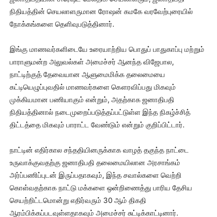
நிதியத்தின் செயலாளருமான ரோஷன் கமகே வரவேற்புரையில்
நோக்கங்களை தெளிவுபடுத்தினார்.
இங்கு மாணவர்களிடையே உரையாற்றிய பொதுப் பாதுகாப்பு மற்றும்
பாராளுமன்ற அலுவல்கள் அமைச்சர் ஆனந்த விஜேபால,
நாட்டிற்குத் தேவையான ஆளுமைமிக்க தலைமையை
கட்டியெழுப்புவதில் மாணவர்களை கௌரவிப்பது மிகவும்
முக்கியமான பணியாகும் என்றும், அதற்காக ஜனாதிபதி
நிதியத்தினால் நடைமுறைப்படுத்தப்பட்டுள்ள இந்த நிகழ்ச்சித்
திட்டத்தை மிகவும் பாராட்ட வேண்டும் என்றும் குறிப்பிட்டார்.
நாட்டின் எதிர்கால சந்ததியினருக்காக வாழத் தகுந்த நாட்டை
உருவாக்குவதற்கு ஜனாதிபதி தலைமையிலான அரசாங்கம்
அர்ப்பணிப்புடன் இருப்பதாகவும், இந்த சவால்களை வெற்றி
கொள்வதற்காக நாட்டு மக்களை ஒன்றிணைத்து பாரிய தேசிய
செயற்றிட்டமொன்று எதிர்வரும் 30 ஆம் திகதி
ஆரம்பிக்கப்படவுள்ளதாகவும் அமைச்சர் சுட்டிக்காட்டினார்.