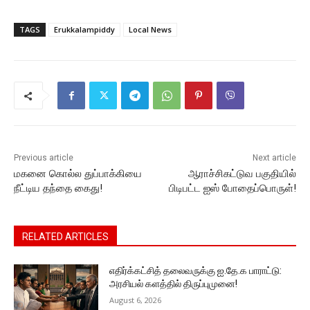
a
w
m
h
e
o
el
c
itt
ai
at
s
p
e
TAGS
Erukkalampiddy
Local News
e
er
l
s
s
y
gr
b
A
e
Li
a
o
p
n
n
m
o
p
g
k
k
er
Previous article
Next article
மகனை கொல்ல துப்பாக்கியை
ஆராச்சிகட்டுவ பகுதியில்
நீட்டிய தந்தை கைது!
பிடிபட்ட ஐஸ் போதைப்பொருள்!
RELATED ARTICLES
எதிர்க்கட்சித் தலைவருக்கு ஐ.தே.க பாராட்டு:
அரசியல் களத்தில் திருப்புமுனை!
August 6, 2026