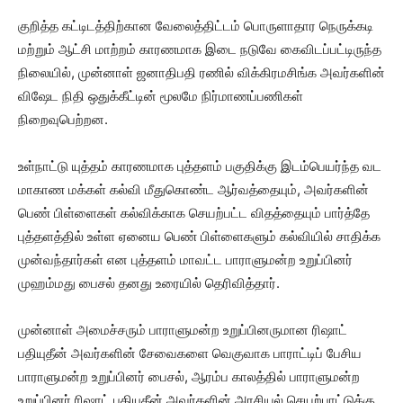
குறித்த கட்டிடத்திற்கான வேலைத்திட்டம் பொருளாதார நெருக்கடி
மற்றும் ஆட்சி மாற்றம் காரணமாக இடை நடுவே கைவிடப்பட்டிருந்த
நிலையில், முன்னாள் ஜனாதிபதி ரணில் விக்கிரமசிங்க அவர்களின்
விஷேட நிதி ஒதுக்கீட்டின் மூலமே நிர்மாணப்பணிகள்
நிறைவுபெற்றன.
உள்நாட்டு யுத்தம் காரணமாக புத்தளம் பகுதிக்கு இடம்பெயர்ந்த வட
மாகாண மக்கள் கல்வி மீதுகொண்ட ஆர்வத்தையும், அவர்களின்
பெண் பிள்ளைகள் கல்விக்காக செயற்பட்ட விதத்தையும் பார்த்தே
புத்தளத்தில் உள்ள ஏனைய பெண் பிள்ளைகளும் கல்வியில் சாதிக்க
முன்வந்தார்கள் என புத்தளம் மாவட்ட பாராளுமன்ற உறுப்பினர்
முஹம்மது பைசல் தனது உரையில் தெரிவித்தார்.
முன்னாள் அமைச்சரும் பாராளுமன்ற உறுப்பினருமான ரிஷாட்
பதியுதீன் அவர்களின் சேவைகளை வெகுவாக பாராட்டிப் பேசிய
பாராளுமன்ற உறுப்பினர் பைசல், ஆரம்ப காலத்தில் பாராளுமன்ற
உறுப்பினர் ரிஷாட் பதியுதீன் அவர்களின் அரசியல் செயற்பாட்டுக்கு