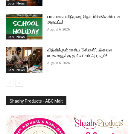
Local News
பாடசாலை விடுமுறை தொடர்பில் வௌியான
அறிவிப்பு!
August 6, 2026
Local News
விடுதிக்குள் ரகசிய ‘பிசினஸ்’: பல்கலை
மாணவனுக்கு ரூ.4 லட்சம் அபராதம்!
August 6, 2026
Local News
Shaahy Products - ABC Malt