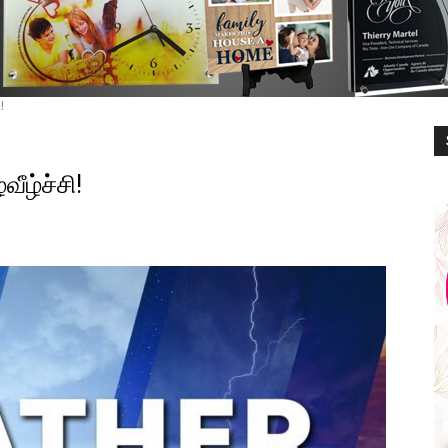
!
ீழ்ச்சி!