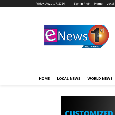
Friday, August 7, 2026
Sign in / Join
Home
Local
HOME
LOCAL NEWS
WORLD NEWS