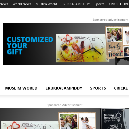
 News
World News
Muslim World
ERUKKALAMPIDDY
Sports
CRICKET LIVE
Sponsored advertisement
MUSLIM WORLD
ERUKKALAMPIDDY
SPORTS
CRICKE
Sponsored Advertisement