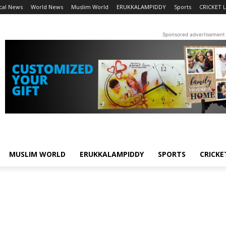
cal News
World News
Muslim World
ERUKKALAMPIDDY
Sports
CRICKET L
Sponsored advertisement
MUSLIM WORLD
ERUKKALAMPIDDY
SPORTS
CRICKE