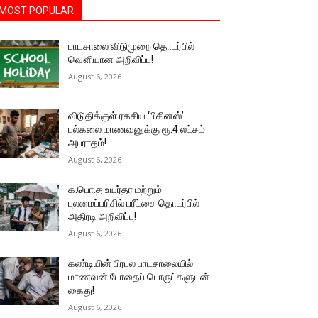
MOST POPULAR
பாடசாலை விடுமுறை தொடர்பில்
வௌியான அறிவிப்பு!
August 6, 2026
விடுதிக்குள் ரகசிய ‘பிசினஸ்’:
பல்கலை மாணவனுக்கு ரூ.4 லட்சம்
அபராதம்!
August 6, 2026
க.பொ.த உயர்தர மற்றும்
புலமைப்பரிசில் பரீட்சை தொடர்பில்
அதிரடி அறிவிப்பு!
August 6, 2026
கண்டியின் பிரபல பாடசாலையில்
மாணவன் போதைப் பொருட்களுடன்
கைது!
August 6, 2026