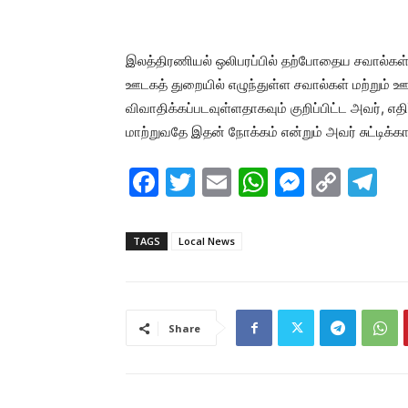
இலத்திரணியல் ஒலிபரப்பில் தற்போதைய சவால்கள் 
ஊடகத் துறையில் எழுந்துள்ள சவால்கள் மற்றும் ஊ
விவாதிக்கப்படவுள்ளதாகவும் குறிப்பிட்ட அவர், 
மாற்றுவதே இதன் நோக்கம் என்றும் அவர் சுட்டிக்காட
F
T
E
W
M
C
T
a
w
m
h
e
o
el
c
itt
ai
at
s
p
e
TAGS
Local News
e
er
l
s
s
y
gr
b
A
e
Li
a
o
p
n
n
m
Share
o
p
g
k
k
er