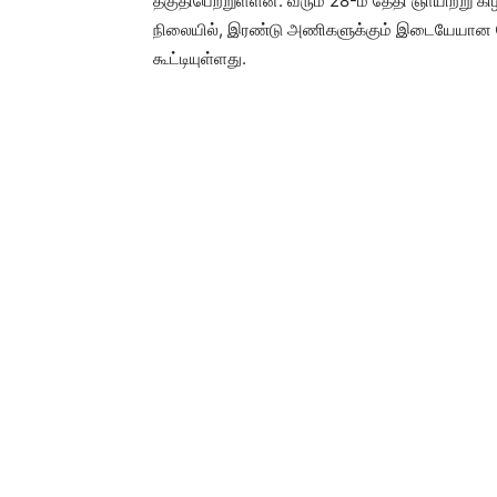
தகுதிபெற்றுள்ளன. வரும் 28-ம் தேதி ஞாயிற்று க
நிலையில், இரண்டு அணிகளுக்கும் இடையேயான மோ
கூட்டியுள்ளது.