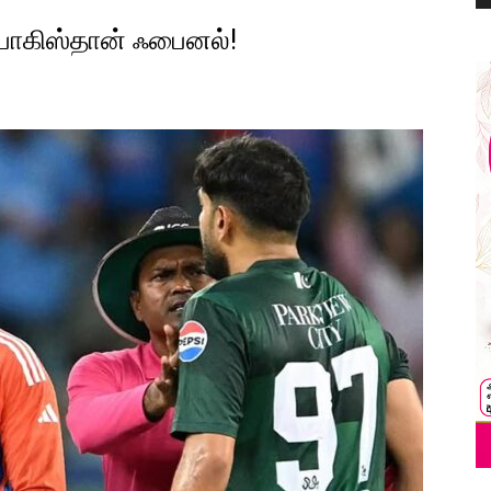
-பாகிஸ்தான் ஃபைனல்!