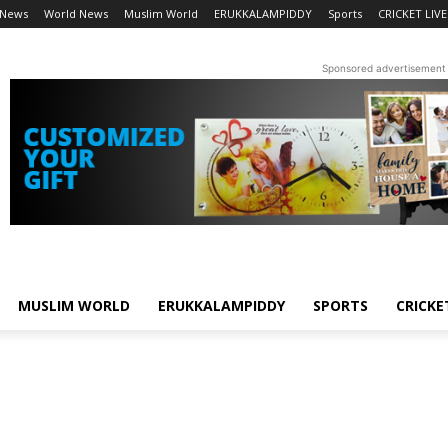
 News
World News
Muslim World
ERUKKALAMPIDDY
Sports
CRICKET LIVE
Sponsored advertisement
MUSLIM WORLD
ERUKKALAMPIDDY
SPORTS
CRICKE