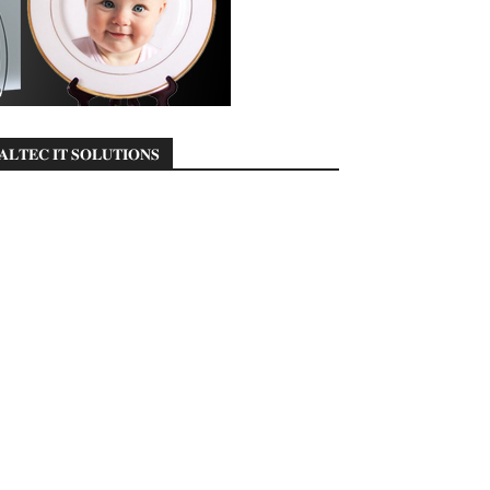
𝐀𝐋𝐓𝐄𝐂 𝐈𝐓 𝐒𝐎𝐋𝐔𝐓𝐈𝐎𝐍𝐒