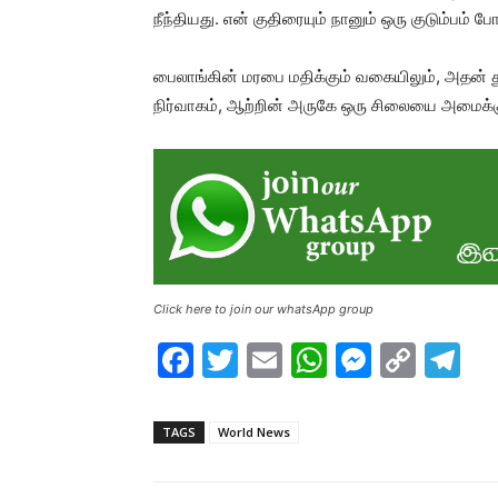
நீந்தியது. என் குதிரையும் நானும் ஒரு குடும்பம
பைலாங்கின் மரபை மதிக்கும் வகையிலும், அதன் 
நிர்வாகம், ஆற்றின் அருகே ஒரு சிலையை அமைக்கு
Click here to join our whatsApp group
F
T
E
W
M
C
T
a
w
m
h
e
o
el
c
itt
ai
at
s
p
e
TAGS
World News
e
er
l
s
s
y
gr