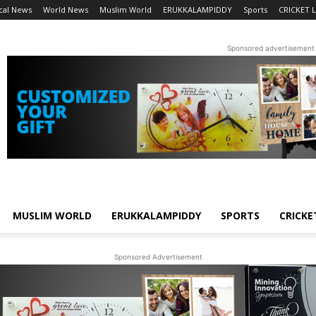
cal News
World News
Muslim World
ERUKKALAMPIDDY
Sports
CRICKET L
Sponsored advertisement
MUSLIM WORLD
ERUKKALAMPIDDY
SPORTS
CRICKE
Sponsored Advertisement