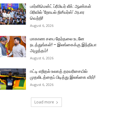
பார்ளிமென்ட் ப்ரீமியர் லீக்: ஆண்கள்
பிரிவில் ‘றோயல் றிசீவர்ஸ்’ அபார
வெற்றி!
August 6, 2026
மாகாண சபை தேர்தலை உடனே
நடத்துங்கள்! – இலங்கைக்கு இந்தியா
அழுத்தம்!
August 6, 2026
ஈட்டி எறிதல் உலகத் தரவரிசையில்
முதலிடத்தைப் பிடித்து இலங்கை வீரர்!
August 6, 2026
Load more