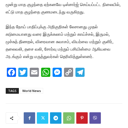
மூன்று மாத குழந்தை ஏற்கனவே டிஸ்சார்ஜ் செய்யப்பட்ட நிலையில்,
எட்டு மாத குழந்தை குணமடைந்து வருகிறது.
இந்த நோய் பாதிப்புக்கு அறிகுறிகள் லேசானது முதல்
கடுமையானது வரை இருக்கலாம் மற்றும் காய்ச்சல், இருமல்,
மூச்சுத் திணறல், விரைவான சுவாசம், வியர்வை மற்றும் குளிர்,
தலைவலி, தசை வலி, சோர்வு மற்றும் பசியின்மை ஆகியவை
அடங்கும் என்று மருத்துவர்கள் தெரிவித்துள்ளனர்.
F
T
E
W
M
C
T
a
w
m
h
e
o
el
c
itt
ai
at
s
p
e
TAGS
World News
e
er
l
s
s
y
gr
b
A
e
Li
a
o
p
n
n
m
o
p
g
k