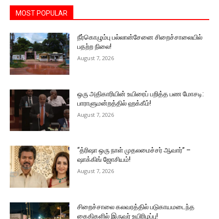
MOST POPULAR
நீர்கொழும்பு பல்லான்சேனை சிறைச்சாலையில்
பதற்ற நிலை!
August 7, 2026
ஒரு அதிகாரியின் உயிரைப் பறித்த பண மோசடி:
பாராளுமன்றத்தில் ஹக்கீம்!
August 7, 2026
“த்ரிஷா ஒரு நாள் முதலமைச்சர் ஆவார்” –
ஷாக்கிங் ஜோசியம்!
August 7, 2026
சிறைச்சாலை கலவரத்தில் படுகாயமடைந்த
கைதிகளில் இருவர் உயிரிழப்பு!