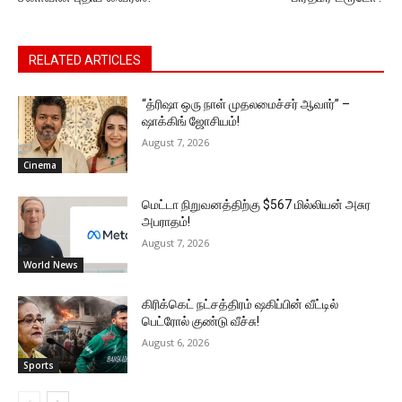
RELATED ARTICLES
“த்ரிஷா ஒரு நாள் முதலமைச்சர் ஆவார்” –
ஷாக்கிங் ஜோசியம்!
August 7, 2026
Cinema
மெட்டா நிறுவனத்திற்கு $567 மில்லியன் அசுர
அபராதம்!
August 7, 2026
World News
கிரிக்கெட் நட்சத்திரம் ஷகிப்பின் வீட்டில்
பெட்ரோல் குண்டு வீச்சு!
August 6, 2026
Sports