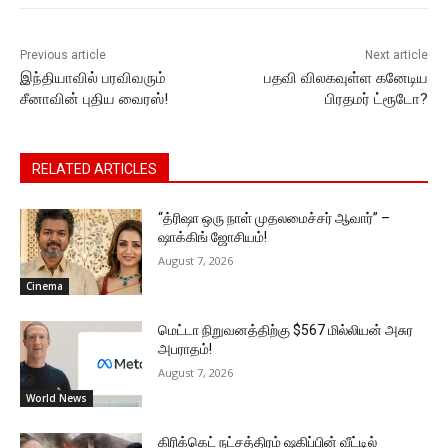
k
er
Previous article
Next article
இந்தியாவில் பரவிவரும்
பதவி விலகவுள்ள கனேடிய
சீனாவின் புதிய வைரஸ்!
பிரதமர் ட்ரூடோ?
RELATED ARTICLES
“த்ரிஷா ஒரு நாள் முதலமைச்சர் ஆவார்” –
ஷாக்கிங் ஜோசியம்!
August 7, 2026
Cinema
மெட்டா நிறுவனத்திற்கு $567 மில்லியன் அசுர
அபராதம்!
August 7, 2026
World News
கிரிக்கெட் நட்சத்திரம் ஷகிப்பின் வீட்டில்