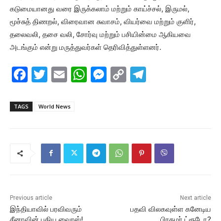
கடுமையானது வரை இருக்கலாம் மற்றும் காய்ச்சல், இருமல்,
மூச்சுத் திணறல், விரைவான சுவாசம், வியர்வை மற்றும் குளிர்,
தலைவலி, தசை வலி, சோர்வு மற்றும் பசியின்மை ஆகியவை
அடங்கும் என்று மருத்துவர்கள் தெரிவித்துள்ளனர்.
F
T
E
W
M
C
T
a
w
m
h
e
o
el
c
itt
ai
at
s
p
e
TAGS
World News
e
er
l
s
s
y
gr
b
A
e
Li
a
o
p
n
n
m
o
p
g
k
k
er
Previous article
Next article
இந்தியாவில் பரவிவரும்
பதவி விலகவுள்ள கனேடிய
சீனாவின் புதிய வைரஸ்!
பிரதமர் ட்ரூடோ?