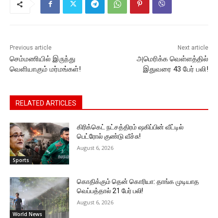
o
p
n
n
m
o
p
g
k
k
er
Previous article
Next article
செம்மணியில் இருந்து
அமெரிக்க வெள்ளத்தில்
வெளியாகும் மர்மங்கள்!
இதுவரை 43 பேர் பலி!
RELATED ARTICLES
கிரிக்கெட் நட்சத்திரம் ஷகிப்பின் வீட்டில்
பெட்ரோல் குண்டு வீச்சு!
August 6, 2026
Sports
கொதிக்கும் தென் கொரியா: தாங்க முடியாத
வெப்பத்தால் 21 பேர் பலி!
August 6, 2026
World News