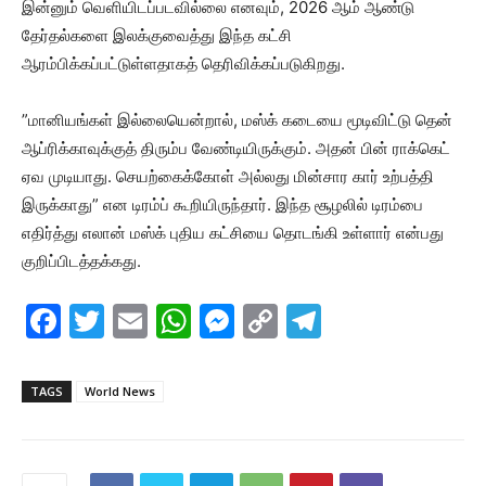
இன்னும் வெளியிடப்படவில்லை எனவும், 2026 ஆம் ஆண்டு
தேர்தல்களை இலக்குவைத்து இந்த கட்சி
ஆரம்பிக்கப்பட்டுள்ளதாகத் தெரிவிக்கப்படுகிறது.
”மானியங்கள் இல்லையென்றால், மஸ்க் கடையை மூடிவிட்டு தென்
ஆப்ரிக்காவுக்குத் திரும்ப வேண்டியிருக்கும். அதன் பின் ராக்கெட்
ஏவ முடியாது. செயற்கைக்கோள் அல்லது மின்சார கார் உற்பத்தி
இருக்காது” என டிரம்ப் கூறியிருந்தார். இந்த சூழலில் டிரம்பை
எதிர்த்து எலான் மஸ்க் புதிய கட்சியை தொடங்கி உள்ளார் என்பது
குறிப்பிடத்தக்கது.
F
T
E
W
M
C
T
a
w
m
h
e
o
el
c
itt
ai
at
s
p
e
TAGS
World News
e
er
l
s
s
y
gr
b
A
e
Li
a