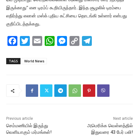
இருக்காது” என டிரம்ப் கூறியிருந்தார். இந்த சூழலில் டிரம்பை
எதிர்த்து எலான் மஸ்க் புதிய கட்சியை தொடங்கி உள்ளார் என்பது
குறிப்பிடத்தக்கது.
F
T
E
W
M
C
T
a
w
m
h
e
o
el
c
itt
ai
at
s
p
e
TAGS
World News
e
er
l
s
s
y
gr
b
A
e
Li
a
o
p
n
n
m
o
p
g
k
k
er
Previous article
Next article
செம்மணியில் இருந்து
அமெரிக்க வெள்ளத்தில்
வெளியாகும் மர்மங்கள்!
இதுவரை 43 பேர் பலி!