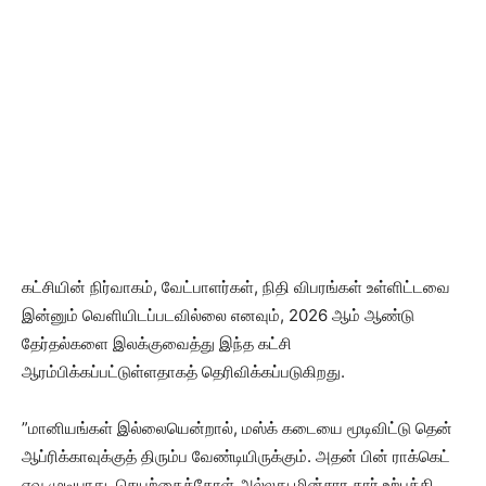
கட்சியின் நிர்வாகம், வேட்பாளர்கள், நிதி விபரங்கள் உள்ளிட்டவை
இன்னும் வெளியிடப்படவில்லை எனவும், 2026 ஆம் ஆண்டு
தேர்தல்களை இலக்குவைத்து இந்த கட்சி
ஆரம்பிக்கப்பட்டுள்ளதாகத் தெரிவிக்கப்படுகிறது.
”மானியங்கள் இல்லையென்றால், மஸ்க் கடையை மூடிவிட்டு தென்
ஆப்ரிக்காவுக்குத் திரும்ப வேண்டியிருக்கும். அதன் பின் ராக்கெட்
ஏவ முடியாது. செயற்கைக்கோள் அல்லது மின்சார கார் உற்பத்தி