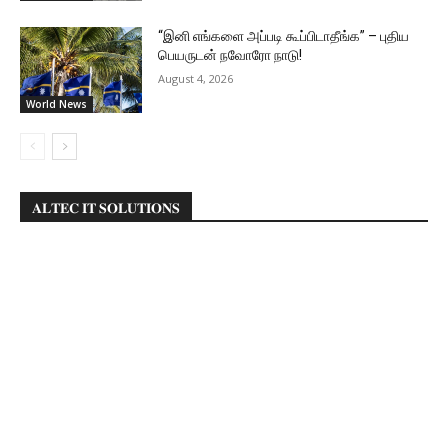
“இனி எங்களை அப்படி கூப்பிடாதீங்க” – புதிய
பெயருடன் நவோரோ நாடு!
August 4, 2026
World News
𝐀𝐋𝐓𝐄𝐂 𝐈𝐓 𝐒𝐎𝐋𝐔𝐓𝐈𝐎𝐍𝐒