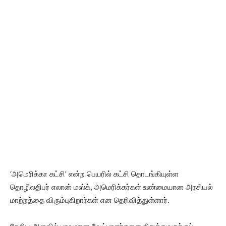
‘அமெரிக்கா கட்சி’ என்ற பெயரில் கட்சி தொடங்கியுள்ள
தொழிலதிபர் எலான் மஸ்க், அமெரிக்கர்கள் உண்மையான அரசியல்
மாற்றத்தை விரும்புகிறார்கள் என தெரிவித்துள்ளார்.