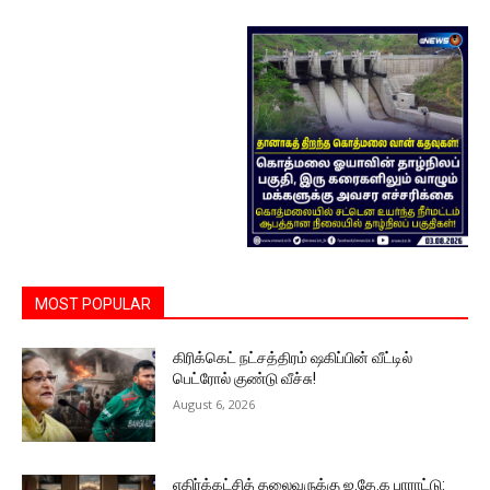
MOST POPULAR
கிரிக்கெட் நட்சத்திரம் ஷகிப்பின் வீட்டில்
பெட்ரோல் குண்டு வீச்சு!
August 6, 2026
எதிர்க்கட்சித் தலைவருக்கு ஐ.தே.க பாராட்டு: