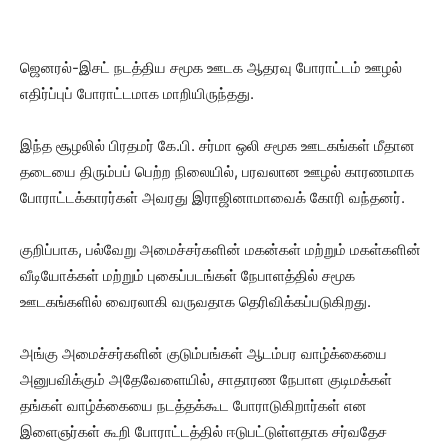
ஜெனரல்-இசட் நடத்திய சமூக ஊடக ஆதரவு போராட்டம் ஊழல்
எதிர்ப்புப் போராட்டமாக மாறியிருந்தது.
இந்த சூழலில் பிரதமர் கே.பி. சர்மா ஒலி சமூக ஊடகங்கள் மீதான
தடையை திரும்பப் பெற்ற நிலையில், பரவலான ஊழல் காரணமாக
போராட்டக்காரர்கள் அவரது இராஜினாமாவைக் கோரி வந்தனர்.
குறிப்பாக, பல்வேறு அமைச்சர்களின் மகன்கள் மற்றும் மகள்களின்
வீடியோக்கள் மற்றும் புகைப்படங்கள் நேபாளத்தில் சமூக
ஊடகங்களில் வைரலாகி வருவதாக தெரிவிக்கப்படுகிறது.
அங்கு அமைச்சர்களின் குடும்பங்கள் ஆடம்பர வாழ்க்கையை
அனுபவிக்கும் அதேவேளையில், சாதாரண நேபாள குடிமக்கள்
தங்கள் வாழ்க்கையை நடத்தக்கூட போராடுகிறார்கள் என
இளைஞர்கள் கூறி போராட்டத்தில் ஈடுபட்டுள்ளதாக சர்வதேச