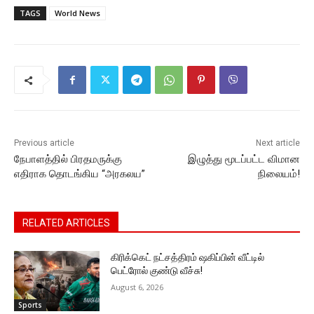
c
itt
ai
at
s
p
e
TAGS
World News
e
er
l
s
s
y
gr
b
A
e
Li
a
o
p
n
n
m
o
p
g
k
k
er
Previous article
Next article
நேபாளத்தில் பிரதமருக்கு
இழுத்து மூடப்பட்ட விமான
எதிராக தொடங்கிய “அரகலய”
நிலையம்!
RELATED ARTICLES
கிரிக்கெட் நட்சத்திரம் ஷகிப்பின் வீட்டில்
பெட்ரோல் குண்டு வீச்சு!
August 6, 2026
Sports