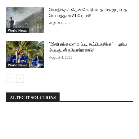
கொதிக்கும் தென் கொரியா: தாங்க முடியாத
வெப்பத்தால் 21 பேர் பலி!
August 6, 2026
World News
“இனி எங்களை அப்படி கூப்பிடாதீங்க” – புதிய
பெயருடன் நவோரோ நாடு!
August 4, 2026
World News
𝐀𝐋𝐓𝐄𝐂 𝐈𝐓 𝐒𝐎𝐋𝐔𝐓𝐈𝐎𝐍𝐒