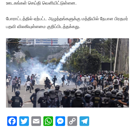
ஊடகங்கள் செய்தி வெளியிட்டுள்ளன.
போராட்டத்தில் ஏற்பட்ட அழுத்தங்களுக்கு மத்தியில் நேபாள பிரதமர்
பதவி விலகியுள்ளமை குறிப்பிடத்தக்கது.
F
T
E
W
M
C
T
a
w
m
h
e
o
el